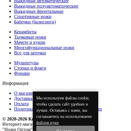
Выкидные автоматические
Выкидные полуавтоматические
Выкидные фронтальные
Спортивные ножи
Бабочки (балисонги)
Керамбиты
Тычковые ножи
Мачете и кукри
Многофункциональные ножи
Все для заточки
Мультитулы
Стопки и фляги
Фонари
Информация
О магазине
Мы используем файлы cookie,
Доставка
Оплата
чтобы сделать сайт удобнее и
Политика обработки персональных данных
лучше. Оставаясь с нами, вы
соглашаетесь на использование
© 2020-2026 KnifeOpt.ru
файлов куки
.
Интернет-магазин
"Ножи Оптом"