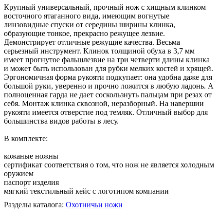
Крупный универсальный, прочный нож с хищным клинком
восточного ятаганного вида, имеющим вогнутые
линзовидные спуски от середины ширины клинка,
образующие тонкое, прекрасно режущее лезвие.
Демонстрирует отличные режущие качества. Весьма
серьезный инструмент. Клинок толщиной обуха в 3,7 мм
имеет прогнутое фальшлезвие на три четверти длины клинка
и может быть использован для рубки мелких костей и хрящей.
Эргономичная форма рукояти подкупает: она удобна даже для
большой руки, уверенно и прочно ложится в любую ладонь. А
полноценная гарда не дает соскользнуть пальцам при резах от
себя. Монтаж клинка сквозной, неразборный. На навершии
рукояти имеется отверстие под темляк. Отличный выбор для
большинства видов работы в лесу.
В комплекте:
кожаные ножны
сертификат соответствия о том, что нож не является холодным
оружием
паспорт изделия
мягкий текстильный кейс с логотипом компании
Разделы каталога:
Охотничьи ножи