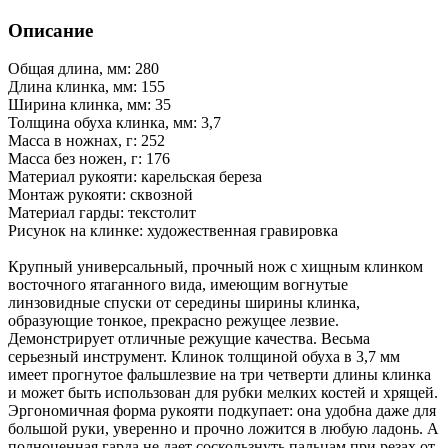
Описание
Общая длина, мм: 280
Длина клинка, мм: 155
Ширина клинка, мм: 35
Толщина обуха клинка, мм: 3,7
Масса в ножнах, г: 252
Масса без ножен, г: 176
Материал рукояти: карельская береза
Монтаж рукояти: сквозной
Материал гарды: текстолит
Рисунок на клинке: художественная гравировка
Крупный универсальный, прочный нож с хищным клинком
восточного ятаганного вида, имеющим вогнутые
линзовидные спуски от середины ширины клинка,
образующие тонкое, прекрасно режущее лезвие.
Демонстрирует отличные режущие качества. Весьма
серьезный инструмент. Клинок толщиной обуха в 3,7 мм
имеет прогнутое фальшлезвие на три четверти длины клинка
и может быть использован для рубки мелких костей и хрящей.
Эргономичная форма рукояти подкупает: она удобна даже для
большой руки, уверенно и прочно ложится в любую ладонь. А
полноценная гарда не дает соскользнуть пальцам при резах от