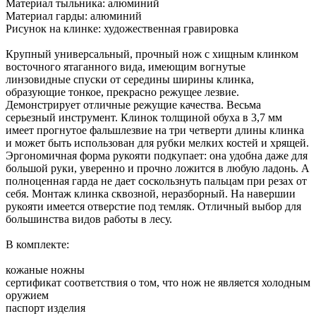
Материал тыльника: алюминий
Материал гарды: алюминий
Рисунок на клинке: художественная гравировка
Крупный универсальный, прочный нож с хищным клинком
восточного ятаганного вида, имеющим вогнутые
линзовидные спуски от середины ширины клинка,
образующие тонкое, прекрасно режущее лезвие.
Демонстрирует отличные режущие качества. Весьма
серьезный инструмент. Клинок толщиной обуха в 3,7 мм
имеет прогнутое фальшлезвие на три четверти длины клинка
и может быть использован для рубки мелких костей и хрящей.
Эргономичная форма рукояти подкупает: она удобна даже для
большой руки, уверенно и прочно ложится в любую ладонь. А
полноценная гарда не дает соскользнуть пальцам при резах от
себя. Монтаж клинка сквозной, неразборный. На навершии
рукояти имеется отверстие под темляк. Отличный выбор для
большинства видов работы в лесу.
В комплекте:
кожаные ножны
сертификат соответствия о том, что нож не является холодным
оружием
паспорт изделия