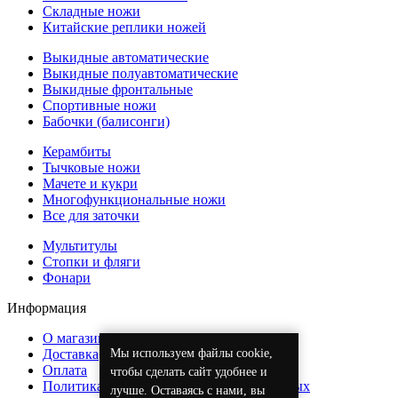
Складные ножи
Китайские реплики ножей
Выкидные автоматические
Выкидные полуавтоматические
Выкидные фронтальные
Спортивные ножи
Бабочки (балисонги)
Керамбиты
Тычковые ножи
Мачете и кукри
Многофункциональные ножи
Все для заточки
Мультитулы
Стопки и фляги
Фонари
Информация
О магазине
Мы используем файлы cookie,
Доставка
Оплата
чтобы сделать сайт удобнее и
Политика обработки персональных данных
лучше. Оставаясь с нами, вы