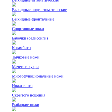
Выкидные автоматические
Выкидные полуавтоматические
Выкидные фронтальные
Спортивные ножи
Бабочки (балисонги)
Керамбиты
Тычковые ножи
Мачете и кукри
Многофункциональные ножи
Ножи танто
Скрытого ношения
Рыбацкие ножи