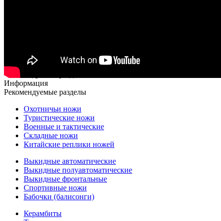
Рекомендуемые разделы
Информация
Рекомендуемые разделы
Охотничьи ножи
Туристические ножи
Военные и тактические
Складные ножи
Китайские реплики ножей
Выкидные автоматические
Выкидные полуавтоматические
Выкидные фронтальные
Спортивные ножи
Бабочки (балисонги)
Керамбиты