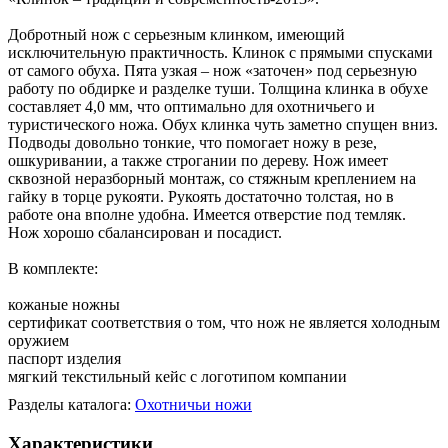
Добротный нож с серьезным клинком, имеющий
исключительную практичность. Клинок с прямыми спусками
от самого обуха. Пята узкая – нож «заточен» под серьезную
работу по обдирке и разделке туши. Толщина клинка в обухе
составляет 4,0 мм, что оптимально для охотничьего и
туристического ножа. Обух клинка чуть заметно спущен вниз.
Подводы довольно тонкие, что помогает ножу в резе,
ошкуривании, а также строгании по дереву. Нож имеет
сквозной неразборный монтаж, со стяжным креплением на
гайку в торце рукояти. Рукоять достаточно толстая, но в
работе она вполне удобна. Имеется отверстие под темляк.
Нож хорошо сбалансирован и посадист.
В комплекте:
кожаные ножны
сертификат соответствия о том, что нож не является холодным
оружием
паспорт изделия
мягкий текстильный кейс с логотипом компании
Разделы каталога:
Охотничьи ножи
Характеристики