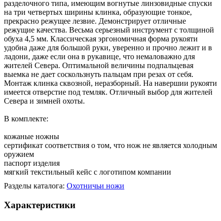
разделочного типа, имеющим вогнутые линзовидные спуски
на три четвертых ширины клинка, образующие тонкое,
прекрасно режущее лезвие. Демонстрирует отличные
режущие качества. Весьма серьезный инструмент с толщиной
обуха 4,5 мм. Классическая эргономичная форма рукояти
удобна даже для большой руки, уверенно и прочно лежит и в
ладони, даже если она в рукавице, что немаловажно для
жителей Севера. Оптимальной величины подпальцевая
выемка не дает соскользнуть пальцам при резах от себя.
Монтаж клинка сквозной, неразборный. На навершии рукояти
имеется отверстие под темляк. Отличный выбор для жителей
Севера и зимней охоты.
В комплекте:
кожаные ножны
сертификат соответствия о том, что нож не является холодным
оружием
паспорт изделия
мягкий текстильный кейс с логотипом компании
Разделы каталога:
Охотничьи ножи
Характеристики