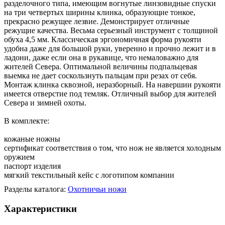
разделочного типа, имеющим вогнутые линзовидные спуски
на три четвертых ширины клинка, образующие тонкое,
прекрасно режущее лезвие. Демонстрирует отличные
режущие качества. Весьма серьезный инструмент с толщиной
обуха 4,5 мм. Классическая эргономичная форма рукояти
удобна даже для большой руки, уверенно и прочно лежит и в
ладони, даже если она в рукавице, что немаловажно для
жителей Севера. Оптимальной величины подпальцевая
выемка не дает соскользнуть пальцам при резах от себя.
Монтаж клинка сквозной, неразборный. На навершии рукояти
имеется отверстие под темляк. Отличный выбор для жителей
Севера и зимней охоты.
В комплекте:
кожаные ножны
сертификат соответствия о том, что нож не является холодным
оружием
паспорт изделия
мягкий текстильный кейс с логотипом компании
Разделы каталога:
Охотничьи ножи
Характеристики