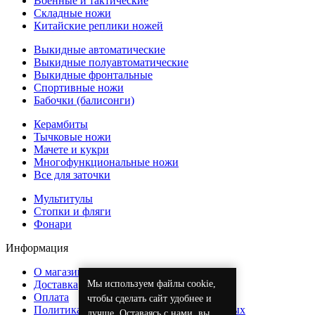
Военные и тактические
Складные ножи
Китайские реплики ножей
Выкидные автоматические
Выкидные полуавтоматические
Выкидные фронтальные
Спортивные ножи
Бабочки (балисонги)
Керамбиты
Тычковые ножи
Мачете и кукри
Многофункциональные ножи
Все для заточки
Мультитулы
Стопки и фляги
Фонари
Информация
О магазине
Мы используем файлы cookie,
Доставка
Оплата
чтобы сделать сайт удобнее и
Политика обработки персональных данных
лучше. Оставаясь с нами, вы