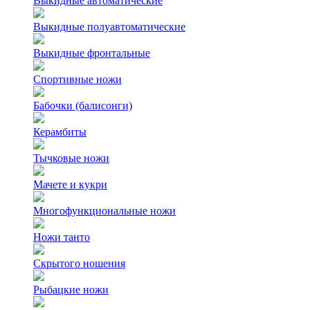
Выкидные автоматические
Выкидные полуавтоматические
Выкидные фронтальные
Спортивные ножи
Бабочки (балисонги)
Керамбиты
Тычковые ножи
Мачете и кукри
Многофункциональные ножи
Ножи танто
Скрытого ношения
Рыбацкие ножи