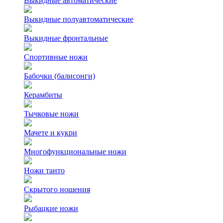
Выкидные автоматические
Выкидные полуавтоматические
Выкидные фронтальные
Спортивные ножи
Бабочки (балисонги)
Керамбиты
Тычковые ножи
Мачете и кукри
Многофункциональные ножи
Ножи танто
Скрытого ношения
Рыбацкие ножи