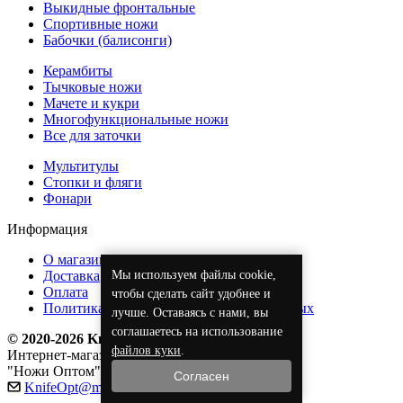
Выкидные фронтальные
Спортивные ножи
Бабочки (балисонги)
Керамбиты
Тычковые ножи
Мачете и кукри
Многофункциональные ножи
Все для заточки
Мультитулы
Стопки и фляги
Фонари
Информация
О магазине
Мы используем файлы cookie,
Доставка
Оплата
чтобы сделать сайт удобнее и
Политика обработки персональных данных
лучше. Оставаясь с нами, вы
соглашаетесь на использование
© 2020-2026 KnifeOpt.ru
файлов куки
.
Интернет-магазин
"Ножи Оптом"
Согласен
KnifeOpt@mail.ru