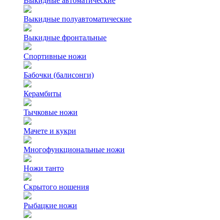
Выкидные автоматические
Выкидные полуавтоматические
Выкидные фронтальные
Спортивные ножи
Бабочки (балисонги)
Керамбиты
Тычковые ножи
Мачете и кукри
Многофункциональные ножи
Ножи танто
Скрытого ношения
Рыбацкие ножи