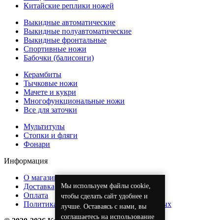
Китайские реплики ножей
Выкидные автоматические
Выкидные полуавтоматические
Выкидные фронтальные
Спортивные ножи
Бабочки (балисонги)
Керамбиты
Тычковые ножи
Мачете и кукри
Многофункциональные ножи
Все для заточки
Мультитулы
Стопки и фляги
Фонари
Информация
О магазине
Мы используем файлы cookie,
Доставка
Оплата
чтобы сделать сайт удобнее и
Политика обработки персональных данных
лучше. Оставаясь с нами, вы
соглашаетесь на использование