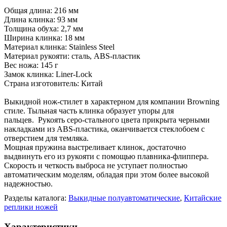
Общая длина: 216 мм
Длина клинка: 93 мм
Толщина обуха: 2,7 мм
Ширина клинка: 18 мм
Материал клинка: Stainless Steel
Материал рукояти: сталь, ABS-пластик
Вес ножа: 145 г
Замок клинка: Liner-Lock
Страна изготовитель: Китай
Выкидной нож-стилет в характерном для компании Browning
стиле. Тыльная часть клинка образует упоры для
пальцев. Рукоять серо-стального цвета прикрыта черными
накладками из ABS-пластика, оканчивается стеклобоем с
отверстием для темляка.
Мощная пружина выстреливает клинок, достаточно
выдвинуть его из рукояти с помощью плавника-флиппера.
Скорость и четкость выброса не уступает полностью
автоматическим моделям, обладая при этом более высокой
надежностью.
Разделы каталога:
Выкидные полуавтоматические
,
Китайские
реплики ножей
Характеристики