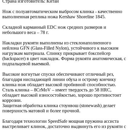
Страна изготовитель: Китай
Нож с полуавтоматическим выбросом клинка - качественно
выполненная реплика ножа Kershaw Shoreline 1845.
Складной карманный EDC нож средних размеров и
небольшого веса – 78 г.
Накладки рукояти выполнены из стеклонаполненного
нейлона GFN (Glass-Filled Nylon), устойчивого к высоким
нагрузкам материала. Спинку прикрывает бэкспейсер
(backspacer) в цвет накладок. Форма рукояти анатомическая, с
подпальцевой выемкой.
Высокие вогнутые спуски обеспечивают отличный рез,
благодаря ниспадающей линии обуха и острому кончику
клинка нож обладает высокой пробивной способностью.
Сталь клинка – 8CrMoV – имеет твердость до 58 HRC,
обладает высокой износостойкостью, хорошо противостоит
коррозии.
Защитная обработка клинка стоунвош (stonewash) делает
поверхность матовой и более прочной.
Благодаря технологии SpeedSafe мощная пружина ассиста
выстреливает клинок, достаточно выдвинуть его из рукояти с