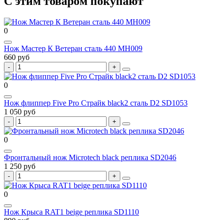
С этим товаром покупают
0
Нож Мастер К Ветеран сталь 440 MH009
660 руб
0
Нож флиппер Five Pro Страйк black2 сталь D2 SD1053
1 050 руб
0
Фронтальный нож Microtech black реплика SD2046
1 250 руб
0
Нож Крыса RAT1 beige реплика SD1110