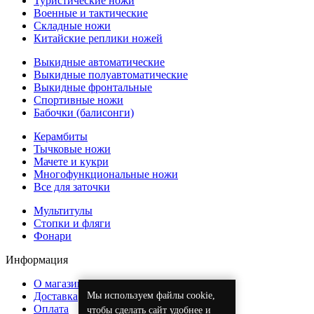
Туристические ножи
Военные и тактические
Складные ножи
Китайские реплики ножей
Выкидные автоматические
Выкидные полуавтоматические
Выкидные фронтальные
Спортивные ножи
Бабочки (балисонги)
Керамбиты
Тычковые ножи
Мачете и кукри
Многофункциональные ножи
Все для заточки
Мультитулы
Стопки и фляги
Фонари
Информация
О магазине
Мы используем файлы cookie,
Доставка
Оплата
чтобы сделать сайт удобнее и