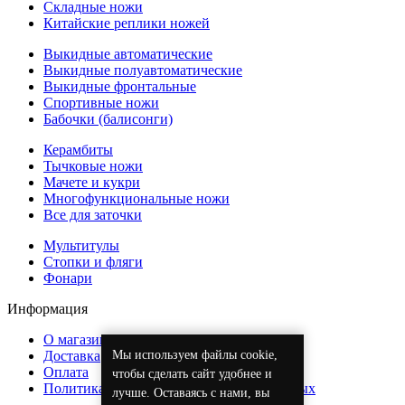
Складные ножи
Китайские реплики ножей
Выкидные автоматические
Выкидные полуавтоматические
Выкидные фронтальные
Спортивные ножи
Бабочки (балисонги)
Керамбиты
Тычковые ножи
Мачете и кукри
Многофункциональные ножи
Все для заточки
Мультитулы
Стопки и фляги
Фонари
Информация
О магазине
Мы используем файлы cookie,
Доставка
Оплата
чтобы сделать сайт удобнее и
Политика обработки персональных данных
лучше. Оставаясь с нами, вы