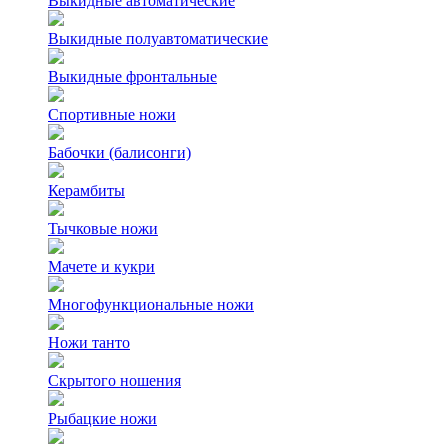
Выкидные автоматические
Выкидные полуавтоматические
Выкидные фронтальные
Спортивные ножи
Бабочки (балисонги)
Керамбиты
Тычковые ножи
Мачете и кукри
Многофункциональные ножи
Ножи танто
Скрытого ношения
Рыбацкие ножи