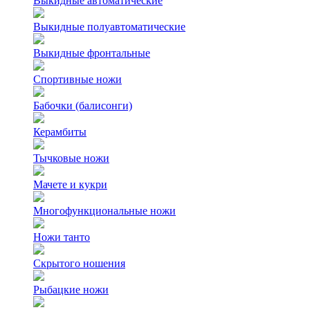
Выкидные автоматические
Выкидные полуавтоматические
Выкидные фронтальные
Спортивные ножи
Бабочки (балисонги)
Керамбиты
Тычковые ножи
Мачете и кукри
Многофункциональные ножи
Ножи танто
Скрытого ношения
Рыбацкие ножи