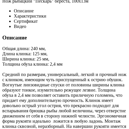
Нож рыбацкий "Пескарь" береста, 100х13м
Описание
Характеристики
Сертификат
Видео
Описание
Общая длина: 240 мм,
Длина клинка: 125 мм,
Ширина клинка: 25 мм,
Толщина обуха клинка: 2,4 мм
Средний по размерам, универсальный, легкий и прочный нож
с клинком, имеющим чуть приспущенный к острию обушок.
Вогнутые линзовидные спуски от половины ширины клинка
образуют тонкое, изумительно режущее лезвие. Толщина
обуха в 2,4 мм позволяет оставить приличную голомень, что
придает ему дополнительную прочность. Клинок имеет
довольно острый угол острия, что прекрасно подходит для
вспарывания брюшка рыбы любой величины, через отверстие
движением от себя в сторону нижней челюсти. Эргономичная
форма рукояти идеально ложится в любую ладонь. Монтаж
клинка сквозной, неразборный. На навершии рукояти имеется