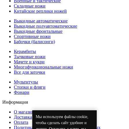
Военные и тактические
Складные ножи
Китайские реплики ножей
Выкидные автоматические
Выкидные полуавтоматические
Выкидные фронтальные
Спортивные ножи
Бабочки (балисонги)
Керамбиты
Тычковые ножи
Мачете и кукри
Многофункциональные ножи
Все для заточки
Мультитулы
Стопки и фляги
Фонари
Информация
О магазине
Мы используем файлы cookie,
Доставка
Оплата
чтобы сделать сайт удобнее и
Политика обработки персональных данных
лучше. Оставаясь с нами, вы