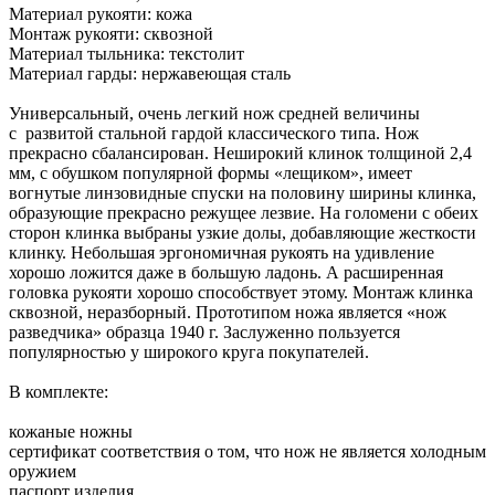
Материал рукояти: кожа
Монтаж рукояти: сквозной
Материал тыльника: текстолит
Материал гарды: нержавеющая сталь
Универсальный, очень легкий нож средней величины
с развитой стальной гардой классического типа. Нож
прекрасно сбалансирован. Неширокий клинок толщиной 2,4
мм, с обушком популярной формы «лещиком», имеет
вогнутые линзовидные спуски на половину ширины клинка,
образующие прекрасно режущее лезвие. На голомени с обеих
сторон клинка выбраны узкие долы, добавляющие жесткости
клинку. Небольшая эргономичная рукоять на удивление
хорошо ложится даже в большую ладонь. А расширенная
головка рукояти хорошо способствует этому. Монтаж клинка
сквозной, неразборный. Прототипом ножа является «нож
разведчика» образца 1940 г. Заслуженно пользуется
популярностью у широкого круга покупателей.
В комплекте:
кожаные ножны
сертификат соответствия о том, что нож не является холодным
оружием
паспорт изделия