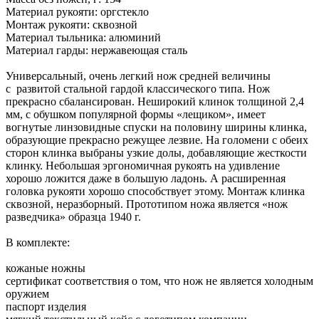
Материал рукояти: оргстекло
Монтаж рукояти: сквозной
Материал тыльника: алюминий
Материал гарды: нержавеющая сталь
Универсальный, очень легкий нож средней величины
с развитой стальной гардой классического типа. Нож
прекрасно сбалансирован. Неширокий клинок толщиной 2,4
мм, с обушком популярной формы «лещиком», имеет
вогнутые линзовидные спуски на половину ширины клинка,
образующие прекрасно режущее лезвие. На голомени с обеих
сторон клинка выбраны узкие долы, добавляющие жесткости
клинку. Небольшая эргономичная рукоять на удивление
хорошо ложится даже в большую ладонь. А расширенная
головка рукояти хорошо способствует этому. Монтаж клинка
сквозной, неразборный. Прототипом ножа является «нож
разведчика» образца 1940 г.
В комплекте:
кожаные ножны
сертификат соответствия о том, что нож не является холодным
оружием
паспорт изделия