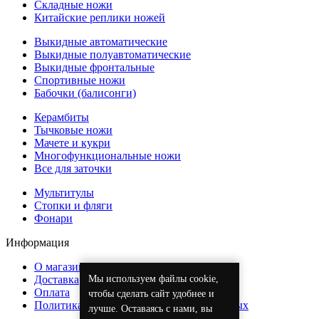
Складные ножи
Китайские реплики ножей
Выкидные автоматические
Выкидные полуавтоматические
Выкидные фронтальные
Спортивные ножи
Бабочки (балисонги)
Керамбиты
Тычковые ножи
Мачете и кукри
Многофункциональные ножи
Все для заточки
Мультитулы
Стопки и фляги
Фонари
Информация
О магазине
Мы используем файлы cookie,
Доставка
Оплата
чтобы сделать сайт удобнее и
Политика обработки персональных данных
лучше. Оставаясь с нами, вы