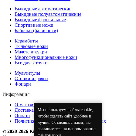
Выкидные автоматические
Выкидные полуавтоматические
Выкидные фронтальные
Спортивные ножи
Бабочки (балисонги)
Керамбиты
Тычковые ножи
Мачете и кукри
Многофункциональные ножи
Все для заточки
Мультитулы
Стопки и фляги
Фонари
Информация
О магазине
Мы используем файлы cookie,
Доставка
Оплата
чтобы сделать сайт удобнее и
Политика обработки персональных данных
лучше. Оставаясь с нами, вы
соглашаетесь на использование
© 2020-2026 KnifeOpt.ru
файлов куки
.