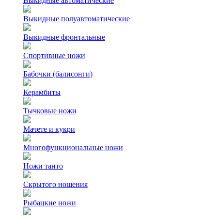
Выкидные автоматические
Выкидные полуавтоматические
Выкидные фронтальные
Спортивные ножи
Бабочки (балисонги)
Керамбиты
Тычковые ножи
Мачете и кукри
Многофункциональные ножи
Ножи танто
Скрытого ношения
Рыбацкие ножи