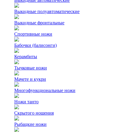
Выкидные автоматические
Выкидные полуавтоматические
Выкидные фронтальные
Спортивные ножи
Бабочки (балисонги)
Керамбиты
Тычковые ножи
Мачете и кукри
Многофункциональные ножи
Ножи танто
Скрытого ношения
Рыбацкие ножи