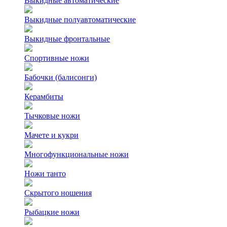
Выкидные автоматические
Выкидные полуавтоматические
Выкидные фронтальные
Спортивные ножи
Бабочки (балисонги)
Керамбиты
Тычковые ножи
Мачете и кукри
Многофункциональные ножи
Ножи танто
Скрытого ношения
Рыбацкие ножи