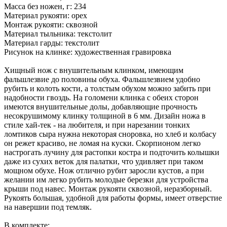
Масса без ножен, г: 234
Материал рукояти: орех
Монтаж рукояти: сквозной
Материал тыльника: текстолит
Материал гарды: текстолит
Рисунок на клинке: художественная гравировка
Хищный нож с внушительным клинком, имеющим
фальшлезвие до половины обуха. Фальшлезвием удобно
рубить и колоть кости, а толстым обухом можно забить при
надобности гвоздь. На голомени клинка с обеих сторон
имеются внушительные долы, добавляющие прочность
несокрушимому клинку толщиной в 6 мм. Дизайн ножа в
стиле хай-тек - на любителя, и при нарезании тонких
ломтиков сыра нужна некоторая сноровка, но хлеб и колбасу
он режет красиво, не ломая на куски. Скорпионом легко
настрогать лучину для растопки костра и подточить колышки
даже из сухих веток для палатки, что удивляет при таком
мощном обухе. Нож отлично рубит заросли кустов, а при
желании им легко рубить молодые березки для устройства
крыши под навес. Монтаж рукояти сквозной, неразборный.
Рукоять большая, удобной для работы формы, имеет отверстие
на навершии под темляк.
В комплекте: