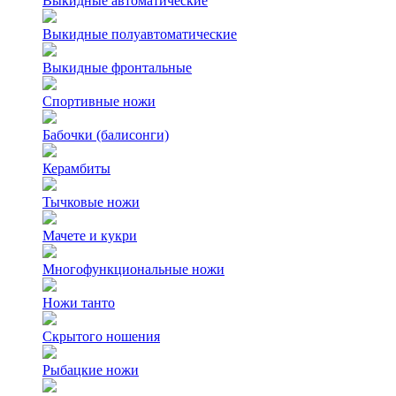
Выкидные автоматические
Выкидные полуавтоматические
Выкидные фронтальные
Спортивные ножи
Бабочки (балисонги)
Керамбиты
Тычковые ножи
Мачете и кукри
Многофункциональные ножи
Ножи танто
Скрытого ношения
Рыбацкие ножи