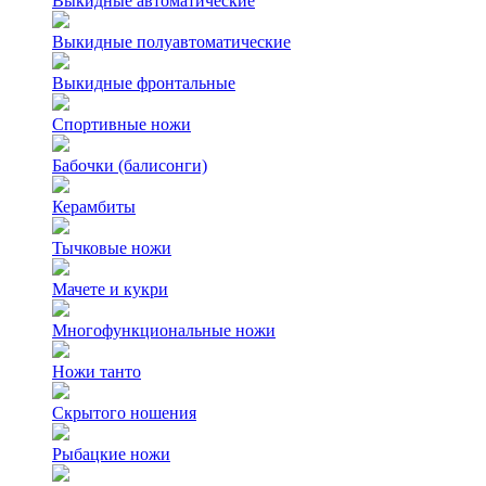
Выкидные автоматические
Выкидные полуавтоматические
Выкидные фронтальные
Спортивные ножи
Бабочки (балисонги)
Керамбиты
Тычковые ножи
Мачете и кукри
Многофункциональные ножи
Ножи танто
Скрытого ношения
Рыбацкие ножи