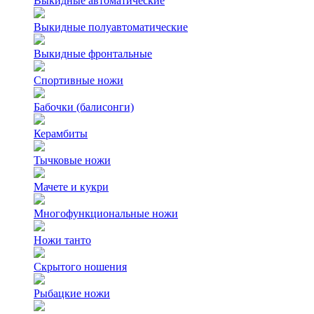
Выкидные автоматические
Выкидные полуавтоматические
Выкидные фронтальные
Спортивные ножи
Бабочки (балисонги)
Керамбиты
Тычковые ножи
Мачете и кукри
Многофункциональные ножи
Ножи танто
Скрытого ношения
Рыбацкие ножи