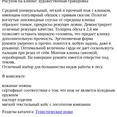
Рисунок на клинке: художественная гравировка
Средний универсальный, легкий и прочный нож с клинком,
имеющим популярный обушок с прямым скосом. Пологие
вогнутые линзовидные спуски от середины клинка
образуют тонкое, прекрасно режущее лезвие. Демонстрирует
отличные режущие качества. Толщина обуха в 2,4 мм
позволяет оставить широкую голомень, что придает клинку
дополнительную прочность. Эргономичная форма
рукояти уверенно и прочно ложится в любую ладонь, даже в
рукавице. Оптимальной величины гарда не дает соскользнуть
пальцам при резах от себя. Монтаж клинка сквозной,
неразборный. На навершии рукояти имеется отверстие под
темляк.
Отличный выбор для большинства видов работы в лесу.
В комплекте:
кожаные ножны
сертификат соответствия о том, что нож не является холодным
оружием
паспорт изделия
мягкий текстильный кейс с логотипом компании
Разделы каталога:
Туристические ножи