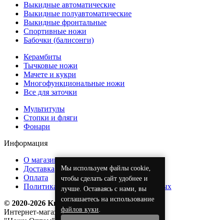
Выкидные автоматические
Выкидные полуавтоматические
Выкидные фронтальные
Спортивные ножи
Бабочки (балисонги)
Керамбиты
Тычковые ножи
Мачете и кукри
Многофункциональные ножи
Все для заточки
Мультитулы
Стопки и фляги
Фонари
Информация
О магазине
Мы используем файлы cookie,
Доставка
Оплата
чтобы сделать сайт удобнее и
Политика обработки персональных данных
лучше. Оставаясь с нами, вы
соглашаетесь на использование
© 2020-2026 KnifeOpt.ru
файлов куки
.
Интернет-магазин