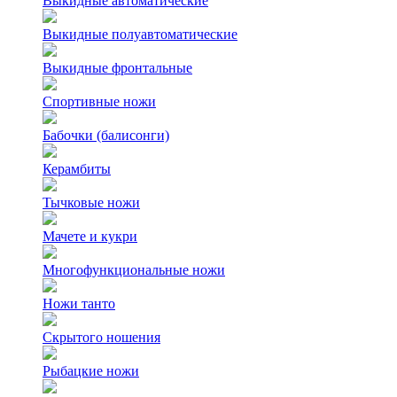
Выкидные автоматические
Выкидные полуавтоматические
Выкидные фронтальные
Спортивные ножи
Бабочки (балисонги)
Керамбиты
Тычковые ножи
Мачете и кукри
Многофункциональные ножи
Ножи танто
Скрытого ношения
Рыбацкие ножи