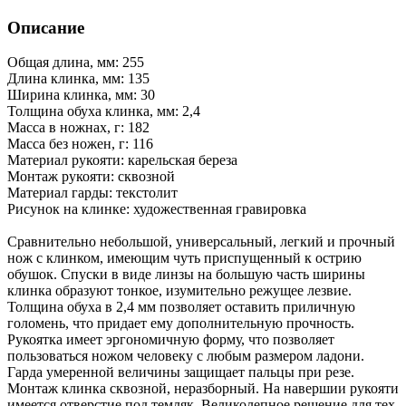
Описание
Общая длина, мм: 255
Длина клинка, мм: 135
Ширина клинка, мм: 30
Толщина обуха клинка, мм: 2,4
Масса в ножнах, г: 182
Масса без ножен, г: 116
Материал рукояти: карельская береза
Монтаж рукояти: сквозной
Материал гарды: текстолит
Рисунок на клинке: художественная гравировка
Сравнительно небольшой, универсальный, легкий и прочный
нож с клинком, имеющим чуть приспущенный к острию
обушок. Спуски в виде линзы на большую часть ширины
клинка образуют тонкое, изумительно режущее лезвие.
Толщина обуха в 2,4 мм позволяет оставить приличную
голомень, что придает ему дополнительную прочность.
Рукоятка имеет эргономичную форму, что позволяет
пользоваться ножом человеку с любым размером ладони.
Гарда умеренной величины защищает пальцы при резе.
Монтаж клинка сквозной, неразборный. На навершии рукояти
имеется отверстие под темляк. Великолепное решение для тех,