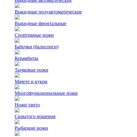
Выкидные автоматические
Выкидные полуавтоматические
Выкидные фронтальные
Спортивные ножи
Бабочки (балисонги)
Керамбиты
Тычковые ножи
Мачете и кукри
Многофункциональные ножи
Ножи танто
Скрытого ношения
Рыбацкие ножи