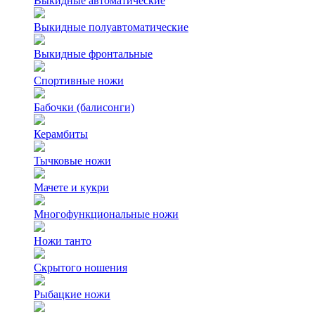
Выкидные автоматические
Выкидные полуавтоматические
Выкидные фронтальные
Спортивные ножи
Бабочки (балисонги)
Керамбиты
Тычковые ножи
Мачете и кукри
Многофункциональные ножи
Ножи танто
Скрытого ношения
Рыбацкие ножи