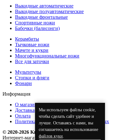
Выкидные автоматические
Выкидные полуавтоматические
Выкидные фронтальные
Спортивные ножи
Бабочки (балисонги)
Керамбиты
Тычковые ножи
Мачете и кукри
Многофункциональные ножи
Все для заточки
Мультитулы
Стопки и фляги
Фонари
Информация
О магазине
Мы используем файлы cookie,
Доставка
Оплата
чтобы сделать сайт удобнее и
Политика обработки персональных данных
лучше. Оставаясь с нами, вы
соглашаетесь на использование
© 2020-2026 KnifeOpt.ru
файлов куки
.
Интернет-магазин