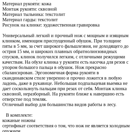
Материал рукояти: кожа
Монтаж рукояти: сквозной
Материал тыльника: текстолит
Материал гарды: текстолит
Рисунок на клинке: художественная гравировка
Универсальный легкий и прочный нож с мощным и изящным
клинком, имеющим приспущенный обушок. При толщине
пяты в 5 мм, за счет широкого фальшлезвия, не доходящего до
острия 15 мм, и широких плавных обратнолинзовидных
спусков, клинок получился легким, с отличными режущими
качествам. На обухе клинка у рукояти есть насечка для резов с
упором большого пальца в обушок. Нож прекрасно
сбалансирован. Эргономичная форма рукояти в
скандинавском стиле уверенно и прочно ложится в любую
ладонь, даже в рукавице. Небольшая подпальцевая выемка не
дает соскользнуть пальцам при резах от себя. Монтаж клинка
сквозной, неразборный. На рукояти ближе к навершию есть
отверстие под темляк.
Отличный выбор для большинства видов работы в лесу.
В комплекте:
кожаные ножны
сертификат соответствия о том, что нож не является холодным
оружием