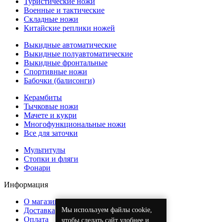
Туристические ножи
Военные и тактические
Складные ножи
Китайские реплики ножей
Выкидные автоматические
Выкидные полуавтоматические
Выкидные фронтальные
Спортивные ножи
Бабочки (балисонги)
Керамбиты
Тычковые ножи
Мачете и кукри
Многофункциональные ножи
Все для заточки
Мультитулы
Стопки и фляги
Фонари
Информация
О магазине
Мы используем файлы cookie,
Доставка
Оплата
чтобы сделать сайт удобнее и