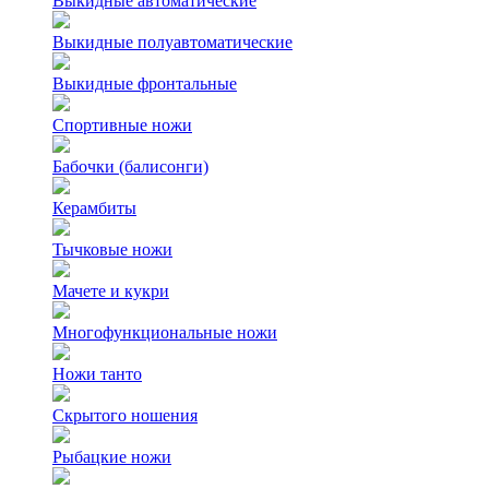
Выкидные автоматические
Выкидные полуавтоматические
Выкидные фронтальные
Спортивные ножи
Бабочки (балисонги)
Керамбиты
Тычковые ножи
Мачете и кукри
Многофункциональные ножи
Ножи танто
Скрытого ношения
Рыбацкие ножи