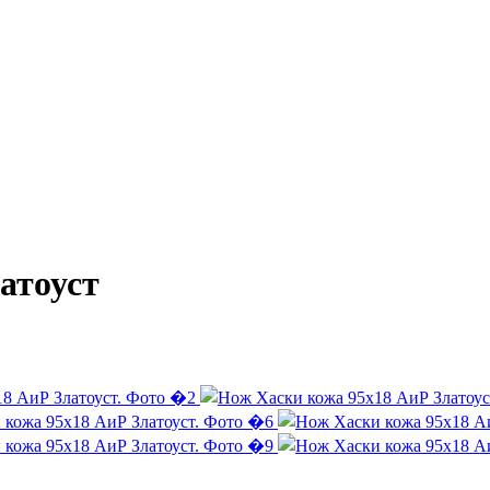
атоуст