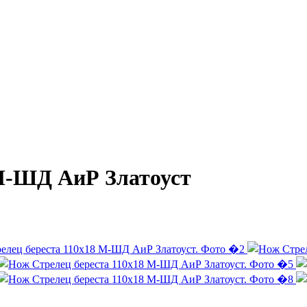
 М-ШД АиР Златоуст