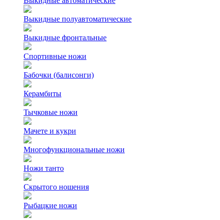
Выкидные автоматические
Выкидные полуавтоматические
Выкидные фронтальные
Спортивные ножи
Бабочки (балисонги)
Керамбиты
Тычковые ножи
Мачете и кукри
Многофункциональные ножи
Ножи танто
Скрытого ношения
Рыбацкие ножи