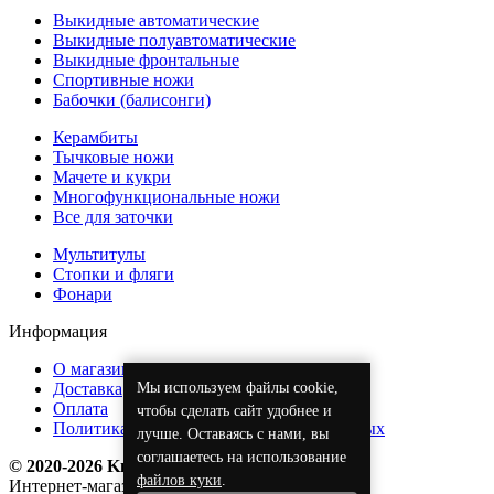
Выкидные автоматические
Выкидные полуавтоматические
Выкидные фронтальные
Спортивные ножи
Бабочки (балисонги)
Керамбиты
Тычковые ножи
Мачете и кукри
Многофункциональные ножи
Все для заточки
Мультитулы
Стопки и фляги
Фонари
Информация
О магазине
Мы используем файлы cookie,
Доставка
Оплата
чтобы сделать сайт удобнее и
Политика обработки персональных данных
лучше. Оставаясь с нами, вы
соглашаетесь на использование
© 2020-2026 KnifeOpt.ru
файлов куки
.
Интернет-магазин