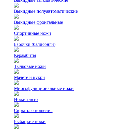
Выкидные автоматические
Выкидные полуавтоматические
Выкидные фронтальные
Спортивные ножи
Бабочки (балисонги)
Керамбиты
Тычковые ножи
Мачете и кукри
Многофункциональные ножи
Ножи танто
Скрытого ношения
Рыбацкие ножи