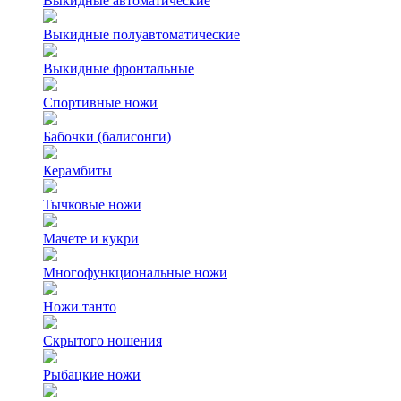
Выкидные автоматические
Выкидные полуавтоматические
Выкидные фронтальные
Спортивные ножи
Бабочки (балисонги)
Керамбиты
Тычковые ножи
Мачете и кукри
Многофункциональные ножи
Ножи танто
Скрытого ношения
Рыбацкие ножи