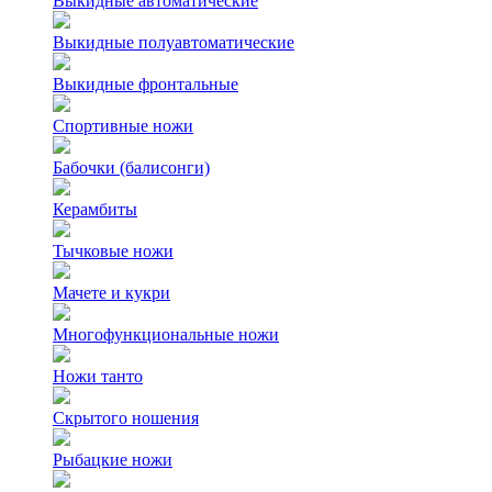
Выкидные автоматические
Выкидные полуавтоматические
Выкидные фронтальные
Спортивные ножи
Бабочки (балисонги)
Керамбиты
Тычковые ножи
Мачете и кукри
Многофункциональные ножи
Ножи танто
Скрытого ношения
Рыбацкие ножи