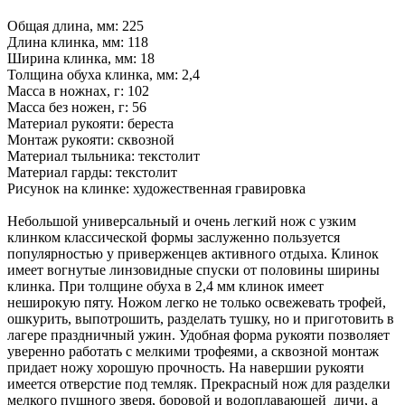
Общая длина, мм: 225
Длина клинка, мм: 118
Ширина клинка, мм: 18
Толщина обуха клинка, мм: 2,4
Масса в ножнах, г: 102
Масса без ножен, г: 56
Материал рукояти: береста
Монтаж рукояти: сквозной
Материал тыльника: текстолит
Материал гарды: текстолит
Рисунок на клинке: художественная гравировка
Небольшой универсальный и очень легкий нож с узким
клинком классической формы заслуженно пользуется
популярностью у приверженцев активного отдыха. Клинок
имеет вогнутые линзовидные спуски от половины ширины
клинка. При толщине обуха в 2,4 мм клинок имеет
неширокую пяту. Ножом легко не только освежевать трофей,
ошкурить, выпотрошить, разделать тушку, но и приготовить в
лагере праздничный ужин. Удобная форма рукояти позволяет
уверенно работать с мелкими трофеями, а сквозной монтаж
придает ножу хорошую прочность. На навершии рукояти
имеется отверстие под темляк. Прекрасный нож для разделки
мелкого пушного зверя, боровой и водоплавающей дичи, а