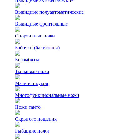
Выкидные автоматические
Выкидные полуавтоматические
Выкидные фронтальные
Спортивные ножи
Бабочки (балисонги)
Керамбиты
Тычковые ножи
Мачете и кукри
Многофункциональные ножи
Ножи танто
Скрытого ношения
Рыбацкие ножи