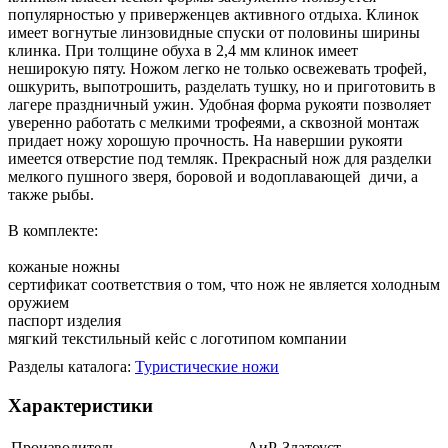
популярностью у приверженцев активного отдыха. Клинок
имеет вогнутые линзовидные спуски от половины ширины
клинка. При толщине обуха в 2,4 мм клинок имеет
неширокую пяту. Ножом легко не только освежевать трофей,
ошкурить, выпотрошить, разделать тушку, но и приготовить в
лагере праздничный ужин. Удобная форма рукояти позволяет
уверенно работать с мелкими трофеями, а сквозной монтаж
придает ножу хорошую прочность. На навершии рукояти
имеется отверстие под темляк. Прекрасный нож для разделки
мелкого пушного зверя, боровой и водоплавающей дичи, а
также рыбы.
В комплекте:
кожаные ножны
сертификат соответствия о том, что нож не является холодным
оружием
паспорт изделия
мягкий текстильный кейс с логотипом компании
Разделы каталога:
Туристические ножи
Характеристики
Производитель
АиР-Златоуст