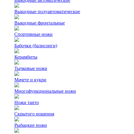
Выкидные автоматические
Выкидные полуавтоматические
Выкидные фронтальные
Спортивные ножи
Бабочки (балисонги)
Керамбиты
Тычковые ножи
Мачете и кукри
Многофункциональные ножи
Ножи танто
Скрытого ношения
Рыбацкие ножи