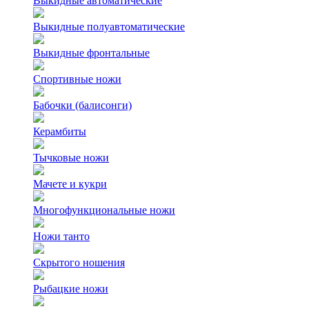
Выкидные автоматические
Выкидные полуавтоматические
Выкидные фронтальные
Спортивные ножи
Бабочки (балисонги)
Керамбиты
Тычковые ножи
Мачете и кукри
Многофункциональные ножи
Ножи танто
Скрытого ношения
Рыбацкие ножи