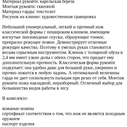
Материал рукояти: карельская береза
Монтаж рукояти: сквозной
Материал гарды: текстолит
Рисунок на клинке: художественная гравировка
Небольшой универсальный, легкий и прочный нож
классической формы с нешироким клинком, имеющим
вогнутые линзовидные спуски, образующие тонкое,
прекрасно режущее лезвие. Демонстрирует отличные
режущие качества. Поэтому в умелых руках становится
весьма серьезным инструментом. Клинок с толщиной обуха в
2,4 мм имеет узкие долы с обеих сторон, что придает ему
дополнительную прочность. Классическая форма рукояти
подкупает: она удобна даже для большой руки, уверенно и
прочно ложится в любую ладонь. А оптимальной величины
гарда не дает соскользнуть пальцам при резах от себя. Монтаж
рукояти ножа накладной, неразборный. Отличный выбор для
большинства видов работы в лесу.
В комплекте:
кожаные ножны
сертификат соответствия о том, что нож не является холодным
оружием
паспорт изделия