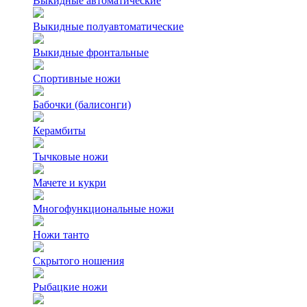
Выкидные автоматические
Выкидные полуавтоматические
Выкидные фронтальные
Спортивные ножи
Бабочки (балисонги)
Керамбиты
Тычковые ножи
Мачете и кукри
Многофункциональные ножи
Ножи танто
Скрытого ношения
Рыбацкие ножи